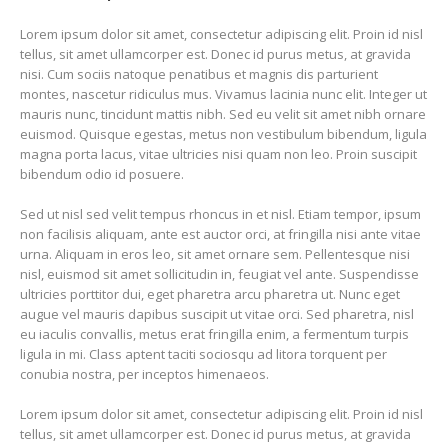
Lorem ipsum dolor sit amet, consectetur adipiscing elit. Proin id nisl
tellus, sit amet ullamcorper est. Donec id purus metus, at gravida
nisi. Cum sociis natoque penatibus et magnis dis parturient
montes, nascetur ridiculus mus. Vivamus lacinia nunc elit. Integer ut
mauris nunc, tincidunt mattis nibh. Sed eu velit sit amet nibh ornare
euismod. Quisque egestas, metus non vestibulum bibendum, ligula
magna porta lacus, vitae ultricies nisi quam non leo. Proin suscipit
bibendum odio id posuere.
Sed ut nisl sed velit tempus rhoncus in et nisl. Etiam tempor, ipsum
non facilisis aliquam, ante est auctor orci, at fringilla nisi ante vitae
urna. Aliquam in eros leo, sit amet ornare sem. Pellentesque nisi
nisl, euismod sit amet sollicitudin in, feugiat vel ante. Suspendisse
ultricies porttitor dui, eget pharetra arcu pharetra ut. Nunc eget
augue vel mauris dapibus suscipit ut vitae orci. Sed pharetra, nisl
eu iaculis convallis, metus erat fringilla enim, a fermentum turpis
ligula in mi. Class aptent taciti sociosqu ad litora torquent per
conubia nostra, per inceptos himenaeos.
Lorem ipsum dolor sit amet, consectetur adipiscing elit. Proin id nisl
tellus, sit amet ullamcorper est. Donec id purus metus, at gravida