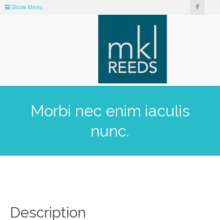
Show Menu
Morbi nec enim iaculis
nunc.
Description