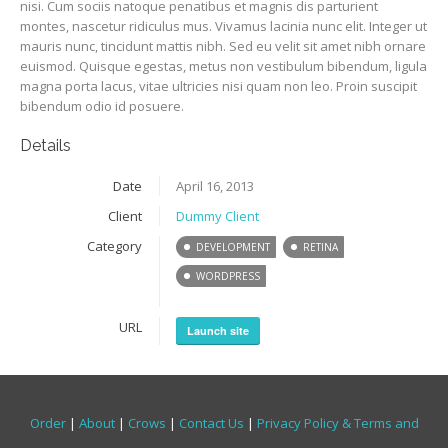
nisi. Cum sociis natoque penatibus et magnis dis parturient
montes, nascetur ridiculus mus. Vivamus lacinia nunc elit. Integer ut
mauris nunc, tincidunt mattis nibh. Sed eu velit sit amet nibh ornare
euismod. Quisque egestas, metus non vestibulum bibendum, ligula
magna porta lacus, vitae ultricies nisi quam non leo. Proin suscipit
bibendum odio id posuere.
Details
Date
April 16, 2013
Client
Dummy Client
Category
DEVELOPMENT
RETINA
WORDPRESS
URL
Launch site
Order
|
About
|
Crows
|
Contact Us
|
Privacy Policy & Terms and